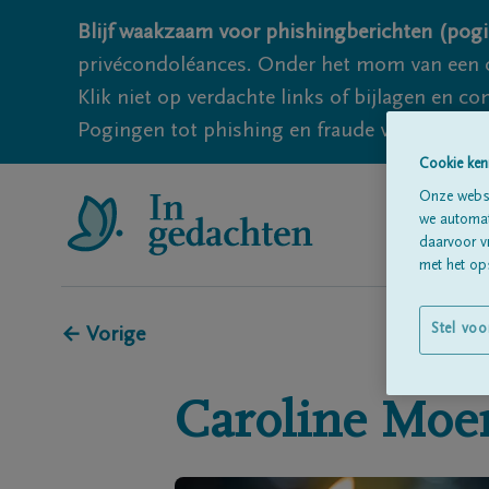
Blijf waakzaam voor phishingberichten (pogi
privécondoléances. Onder het mom van een c
Klik niet op verdachte links of bijlagen en 
Pogingen tot phishing en fraude vallen echter
Cookie ken
Onze websi
we automati
daarvoor v
met het ops
Stel voo
← Vorige
Caroline
Moe