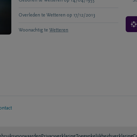
Geboren te
Wetteren
op
14/04/1955
S
Overleden te
Wetteren
op
17/12/2013
Woonachtig te
Wetteren
ontact
bruiksvoorwaarden
Privacyverklaring
Toegankelijkheidsverklaring
C