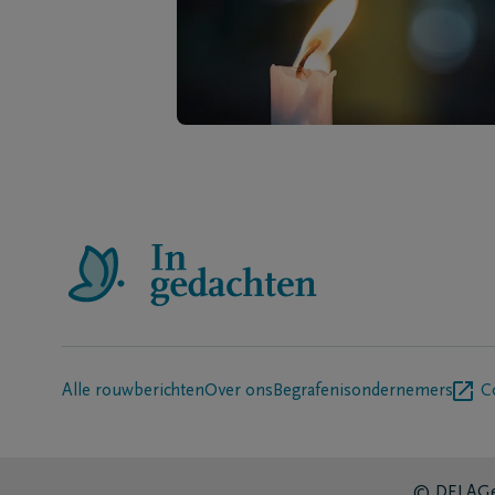
Alle rouwberichten
Over ons
Begrafenisondernemers
C
© DELA
Ge