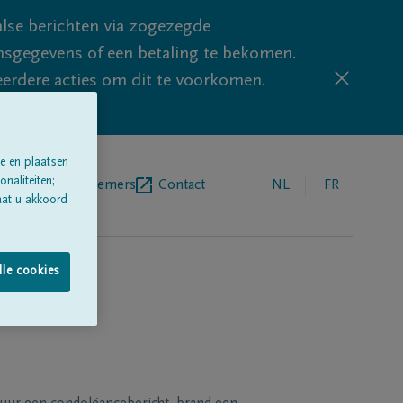
lse berichten via zogezegde
sgegevens of een betaling te bekomen.
eerdere acties om dit te voorkomen.
e en plaatsen
naliteiten;
egrafenisondernemers
Contact
NL
FR
aat u akkoord
lle cookies