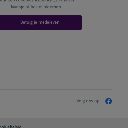
tuur een condoléancebericht, brand een
kaarsje of bestel bloemen
Betuig je medeleven
Volg ons op
ookiebeleid