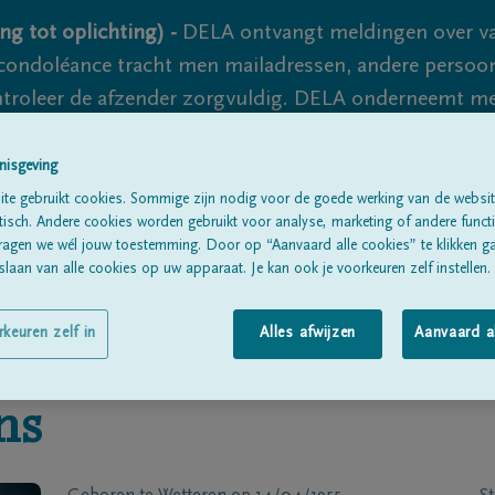
ng tot oplichting) -
DELA ontvangt meldingen over va
ondoléance tracht men mailadressen, andere persoon
controleer de afzender zorgvuldig. DELA onderneemt m
 nooit volledig uit te sluiten, dus blijf waakzaam.
nisgeving
te gebruikt cookies. Sommige zijn nodig voor de goede werking van de websit
sch. Andere cookies worden gebruikt voor analyse, marketing of andere functio
Alle rouwberichten
Over ons
B
ragen we wél jouw toestemming. Door op “Aanvaard alle cookies” te klikken g
laan van alle cookies op uw apparaat. Je kan ook je voorkeuren zelf instellen.
rkeuren zelf in
Alles afwijzen
Aanvaard a
ns