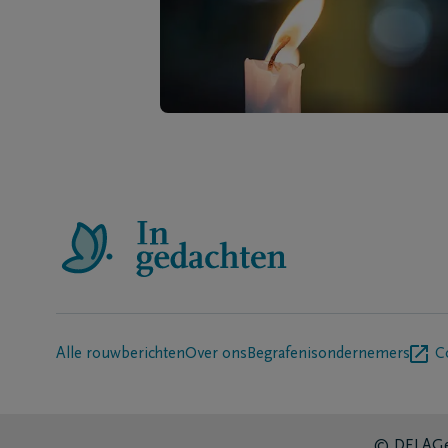
Alle rouwberichten
Over ons
Begrafenisondernemers
C
© DELA
Ge