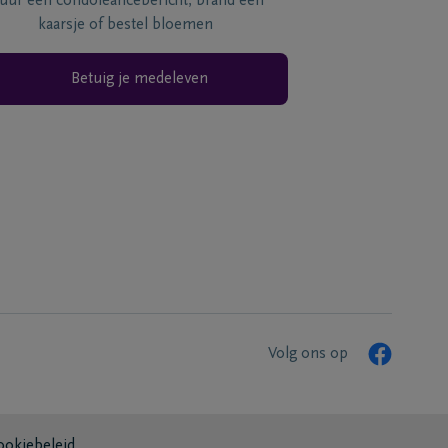
tuur een condoléancebericht, brand een
kaarsje of bestel bloemen
Betuig je medeleven
Volg ons op
ookiebeleid