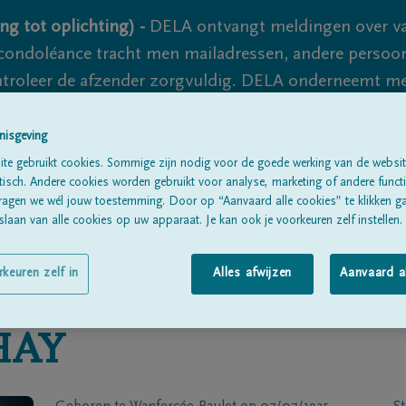
ng tot oplichting) -
DELA ontvangt meldingen over va
ondoléance tracht men mailadressen, andere persoon
controleer de afzender zorgvuldig. DELA onderneemt m
 nooit volledig uit te sluiten, dus blijf waakzaam.
nisgeving
te gebruikt cookies. Sommige zijn nodig voor de goede werking van de websit
sch. Andere cookies worden gebruikt voor analyse, marketing of andere functio
Alle rouwberichten
Over ons
B
ragen we wél jouw toestemming. Door op “Aanvaard alle cookies” te klikken g
laan van alle cookies op uw apparaat. Je kan ook je voorkeuren zelf instellen.
rkeuren zelf in
Alles afwijzen
Aanvaard a
HAY