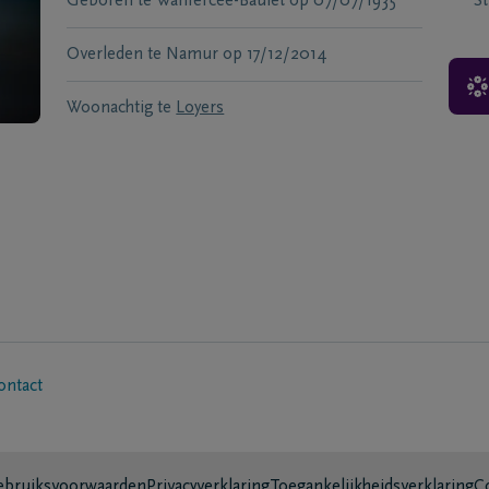
Geboren te
Wanfercée-Baulet
op
07/07/1935
S
Overleden te
Namur
op
17/12/2014
Woonachtig te
Loyers
ontact
bruiksvoorwaarden
Privacyverklaring
Toegankelijkheidsverklaring
C