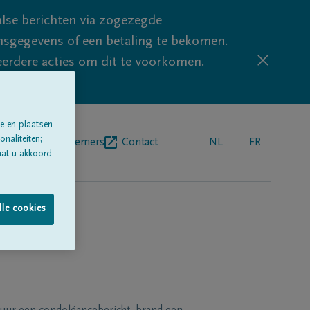
lse berichten via zogezegde
sgegevens of een betaling te bekomen.
eerdere acties om dit te voorkomen.
e en plaatsen
naliteiten;
egrafenisondernemers
Contact
NL
FR
aat u akkoord
lle cookies