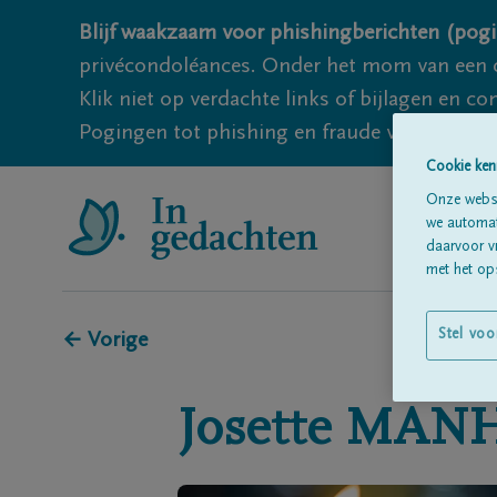
Blijf waakzaam voor phishingberichten (pogi
privécondoléances. Onder het mom van een c
Klik niet op verdachte links of bijlagen en 
Pogingen tot phishing en fraude vallen echter
Cookie ken
Onze websi
we automati
daarvoor v
met het ops
Stel voo
← Vorige
Josette
MAN