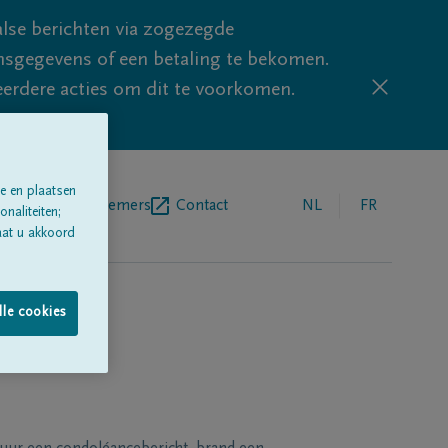
lse berichten via zogezegde
sgegevens of een betaling te bekomen.
eerdere acties om dit te voorkomen.
e en plaatsen
egrafenisondernemers
Contact
NL
FR
naliteiten;
aat u akkoord
lle cookies