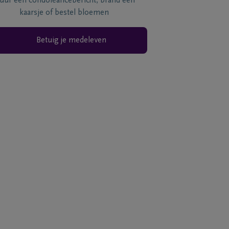
tuur een condoléancebericht, brand een
kaarsje of bestel bloemen
Betuig je medeleven