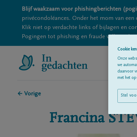
Blijf waakzaam voor phishingberichten (pogi
privécondoléances. Onder het mom van een c
Klik niet op verdachte links of bijlagen en 
Pogingen tot phishing en fraude vallen echter
Cookie ken
Onze websi
we automati
daarvoor v
met het ops
← Vorige
Stel voo
Francina
STE