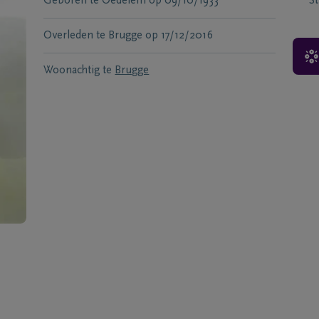
Geboren te
Oedelem
op
09/10/1933
S
Overleden te
Brugge
op
17/12/2016
Woonachtig te
Brugge