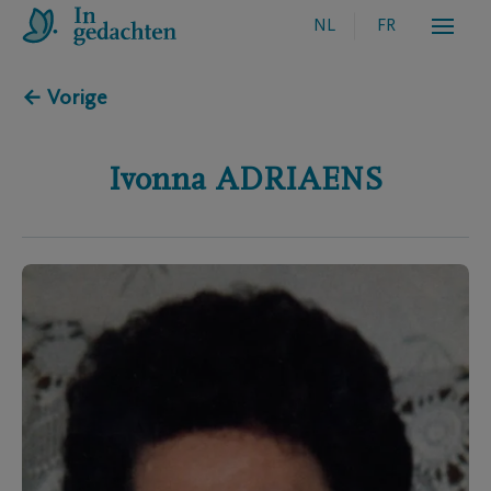
NL
FR
← Vorige
Ivonna
ADRIAENS