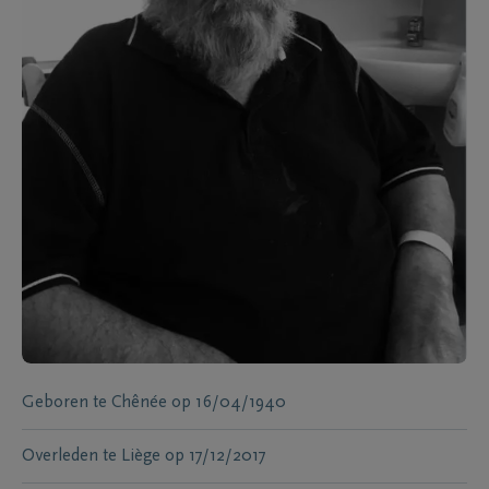
Geboren te
Chênée
op
16/04/1940
Overleden te
Liège
op
17/12/2017