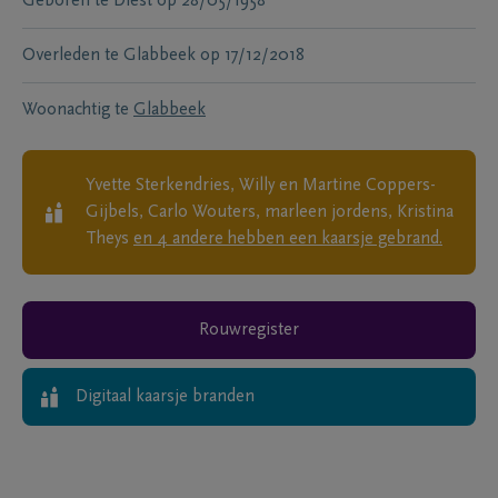
Geboren te
Diest
op
28/05/1958
Overleden te
Glabbeek
op
17/12/2018
Woonachtig te
Glabbeek
Yvette Sterkendries, Willy en Martine Coppers-
Gijbels, Carlo Wouters, marleen jordens, Kristina
Theys
en
4
andere
hebben een kaarsje gebrand.
Rouwregister
Digitaal kaarsje branden