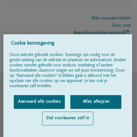
Alle rouwberichten
Over ons
Begrafenisondernemers
Contact
Cookie kennisgeving
Onze website gebruikt cookies. Sommige zijn nodig voor de
goede werking van de website en plaatsen we automatisch. Andere
Volg ons op
cookies worden gebruikt voor analyse, marketing of andere
functionaliteiten; daarvoor vragen we wél jouw toestemming. Door
op “Aanvaard alle cookies” te klikken gaat u akkoord met het
© DELA
opslaan van alle cookies op uw apparaat. Je kan ook je
voorkeuren zelf instellen.
Gebruiksvoorwaarden
Aanvaard alle cookies
Alles afwijzen
Privacyverklaring
Stel voorkeuren zelf in
Toegankelijkheidsverklaring
Cookiebeleid