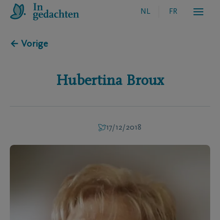
NL
FR
← Vorige
Hubertina
Broux
17/12/2018