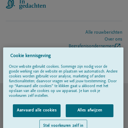
Alle rouwberichten
Over ons
Begrafenisondernemers
Contact
Cookie kennisgeving
Onze website gebruikt cookies. Sommige zijn nodig voor de
goede werking van de website en plaatsen we automatisch. Andere
Volg ons op
cookies worden gebruikt voor analyse, marketing of andere
functionaliteiten; daarvoor vragen we wél jouw toestemming. Door
op “Aanvaard alle cookies” te klikken gaat u akkoord met het
© DELA
opslaan van alle cookies op uw apparaat. Je kan ook je
voorkeuren zelf instellen.
Gebruiksvoorwaarden
Aanvaard alle cookies
Alles afwijzen
Privacyverklaring
Stel voorkeuren zelf in
Toegankelijkheidsverklaring