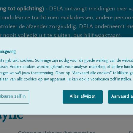
ng tot oplichting) -
DELA ontvangt meldingen over va
ondoléance tracht men mailadressen, andere persoon
controleer de afzender zorgvuldig. DELA onderneemt m
 nooit volledig uit te sluiten, dus blijf waakzaam.
nisgeving
te gebruikt cookies. Sommige zijn nodig voor de goede werking van de websit
Alle rouwberichten
Over ons
B
sch. Andere cookies worden gebruikt voor analyse, marketing of andere functio
ragen we wél jouw toestemming. Door op “Aanvaard alle cookies” te klikken g
laan van alle cookies op uw apparaat. Je kan ook je voorkeuren zelf instellen.
rkeuren zelf in
Alles afwijzen
Aanvaard a
uyne