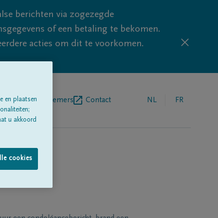
lse berichten via zogezegde
sgegevens of een betaling te bekomen.
eerdere acties om dit te voorkomen.
e en plaatsen
egrafenisondernemers
Contact
NL
FR
naliteiten;
aat u akkoord
lle cookies