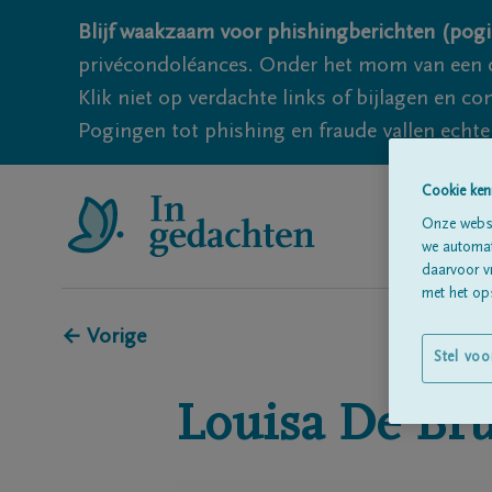
Blijf waakzaam voor phishingberichten (pogi
privécondoléances. Onder het mom van een c
Klik niet op verdachte links of bijlagen en 
Pogingen tot phishing en fraude vallen echter
Cookie ken
Onze websi
we automati
daarvoor v
met het ops
← Vorige
Stel voo
Louisa
De Br