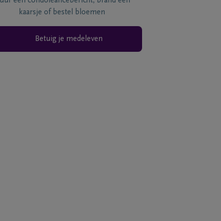
tuur een condoléancebericht, brand een
kaarsje of bestel bloemen
Betuig je medeleven