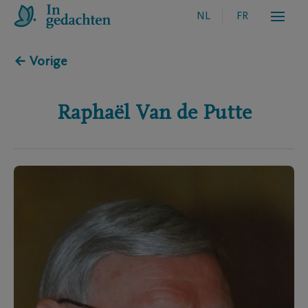
NL
FR
← Vorige
Raphaël
Van de Putte