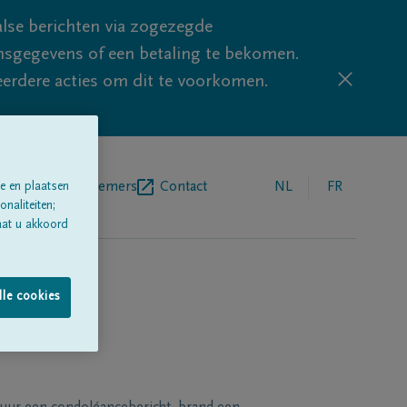
lse berichten via zogezegde
sgegevens of een betaling te bekomen.
eerdere acties om dit te voorkomen.
egrafenisondernemers
Contact
NL
FR
e en plaatsen
naliteiten;
aat u akkoord
lle cookies