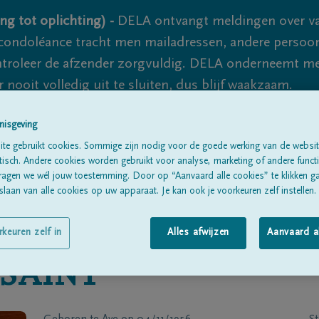
ng tot oplichting) -
DELA ontvangt meldingen over va
ondoléance tracht men mailadressen, andere persoon
controleer de afzender zorgvuldig. DELA onderneemt m
 nooit volledig uit te sluiten, dus blijf waakzaam.
nisgeving
Alle rouwberichten
Over ons
B
te gebruikt cookies. Sommige zijn nodig voor de goede werking van de websit
sch. Andere cookies worden gebruikt voor analyse, marketing of andere functio
ragen we wél jouw toestemming. Door op “Aanvaard alle cookies” te klikken g
laan van alle cookies op uw apparaat. Je kan ook je voorkeuren zelf instellen.
rkeuren zelf in
Alles afwijzen
Aanvaard a
SAINT