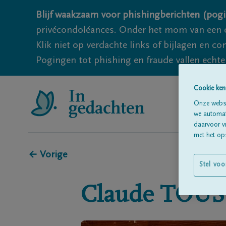
Blijf waakzaam voor phishingberichten (pogi
privécondoléances. Onder het mom van een c
Klik niet op verdachte links of bijlagen en 
Pogingen tot phishing en fraude vallen echter
Cookie ken
Onze websi
we automati
daarvoor v
met het ops
← Vorige
Stel voo
Claude
TOUS