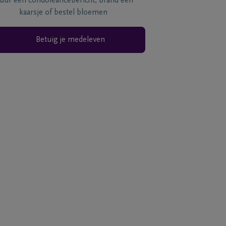
tuur een condoléancebericht, brand een
kaarsje of bestel bloemen
Betuig je medeleven