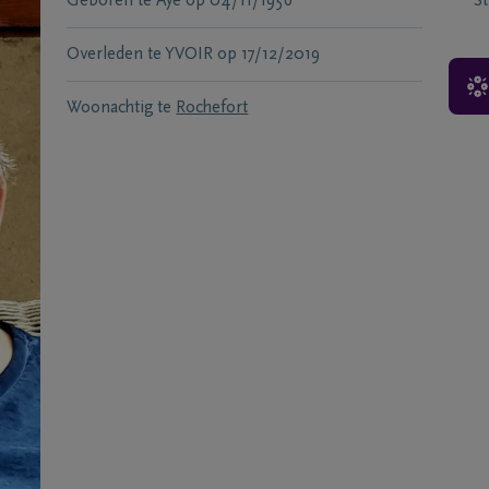
Geboren te
Aye
op
04/11/1956
S
Overleden te
YVOIR
op
17/12/2019
Woonachtig te
Rochefort