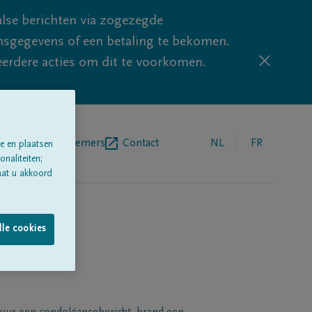
lse berichten via zogezegde
sgegevens of een betaling te bekomen.
eerdere acties om dit te voorkomen.
egrafenisondernemers
Contact
NL
FR
e en plaatsen
naliteiten;
aat u akkoord
lle cookies