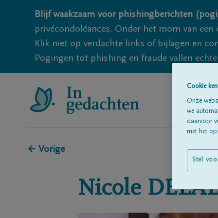
Blijf waakzaam voor phishingberichten (pogi
privécondoléances. Onder het mom van een c
Klik niet op verdachte links of bijlagen en 
Pogingen tot phishing en fraude vallen echter
Cookie ken
Onze websi
we automati
daarvoor v
met het ops
← Vorige
Stel voo
Nicole
DELA