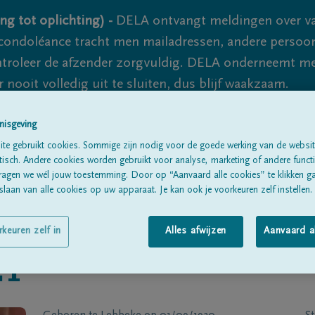
ng tot oplichting) -
DELA ontvangt meldingen over va
ondoléance tracht men mailadressen, andere persoon
controleer de afzender zorgvuldig. DELA onderneemt m
 nooit volledig uit te sluiten, dus blijf waakzaam.
nisgeving
Alle rouwberichten
Over ons
B
te gebruikt cookies. Sommige zijn nodig voor de goede werking van de websit
sch. Andere cookies worden gebruikt voor analyse, marketing of andere functio
ragen we wél jouw toestemming. Door op “Aanvaard alle cookies” te klikken g
laan van alle cookies op uw apparaat. Je kan ook je voorkeuren zelf instellen.
rkeuren zelf in
Alles afwijzen
Aanvaard a
ET