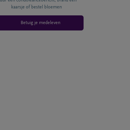
tuur een condoléancebericht, brand een
kaarsje of bestel bloemen
Betuig je medeleven