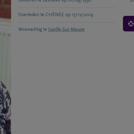
Geboren te
Lebbeke
op
01/09/1930
S
Overleden te
CHÊNÉE
op
17/12/2019
Woonachtig te
Jupille-Sur-Meuse