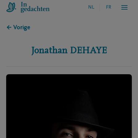
NL
FR
← Vorige
Jonathan
DEHAYE