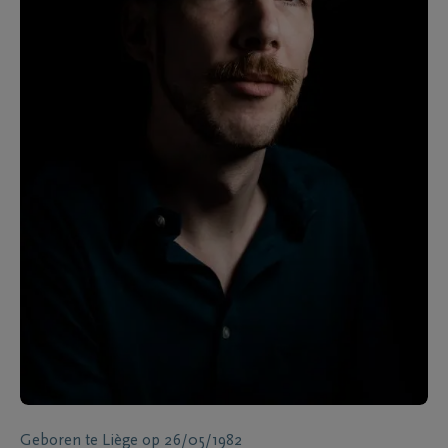
Geboren te
Liège
op
26/05/1982