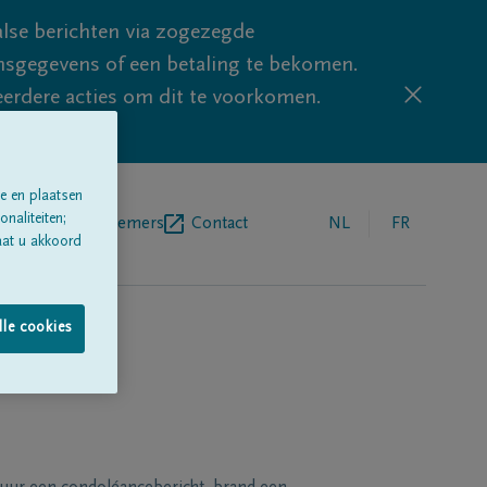
lse berichten via zogezegde
sgegevens of een betaling te bekomen.
eerdere acties om dit te voorkomen.
e en plaatsen
naliteiten;
egrafenisondernemers
Contact
NL
FR
aat u akkoord
lle cookies