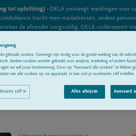
ng tot oplichting) -
DELA ontvangt meldingen over va
ondoléance tracht men mailadressen, andere persoon
controleer de afzender zorgvuldig. DELA onderneemt m
 nooit volledig uit te sluiten, dus blijf waakzaam.
nisgeving
te gebruikt cookies. Sommige zijn nodig voor de goede werking van de websit
sch. Andere cookies worden gebruikt voor analyse, marketing of andere functio
Alle rouwberichten
Over ons
B
ragen we wél jouw toestemming. Door op “Aanvaard alle cookies” te klikken g
laan van alle cookies op uw apparaat. Je kan ook je voorkeuren zelf instellen.
rkeuren zelf in
Alles afwijzen
Aanvaard a