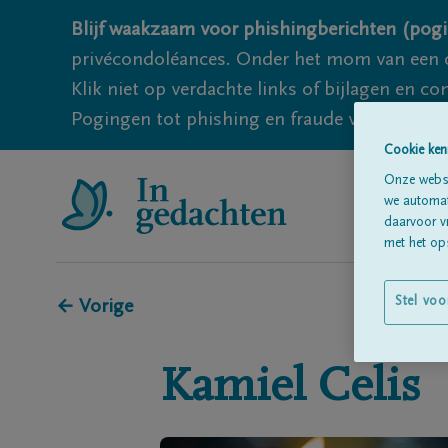
Blijf waakzaam voor phishingberichten (pogi
privécondoléances. Onder het mom van een c
Klik niet op verdachte links of bijlagen en 
Pogingen tot phishing en fraude vallen echter
Cookie ken
Onze websi
we automati
daarvoor v
met het ops
Stel voo
← Vorige
Kamiel
Celis