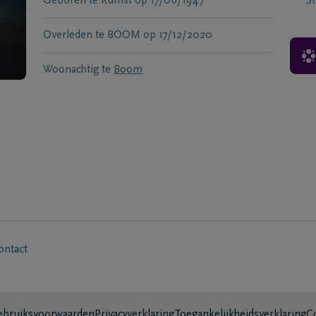
Geboren te
Rumst
op
17/06/1947
S
Overleden te
BOOM
op
17/12/2020
Woonachtig te
Boom
ontact
bruiksvoorwaarden
Privacyverklaring
Toegankelijkheidsverklaring
C