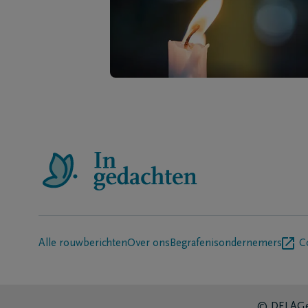
Alle rouwberichten
Over ons
Begrafenisondernemers
C
© DELA
Ge