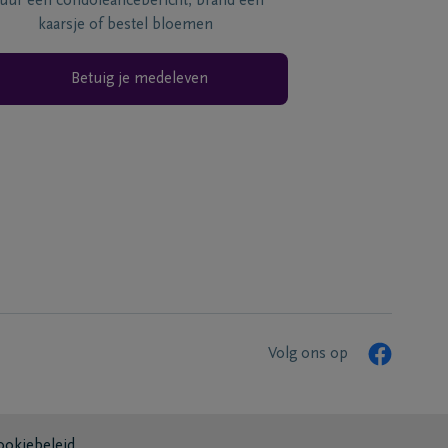
tuur een condoléancebericht, brand een
kaarsje of bestel bloemen
Betuig je medeleven
Volg ons op
ookiebeleid