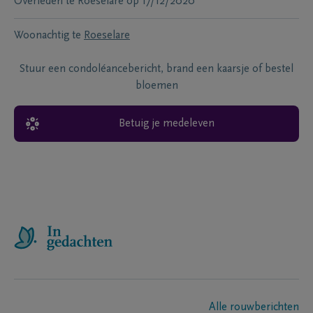
Overleden te
Roeselare
op
17/12/2020
Woonachtig te
Roeselare
Stuur een condoléancebericht, brand een kaarsje of bestel
bloemen
Betuig je medeleven
Alle rouwberichten