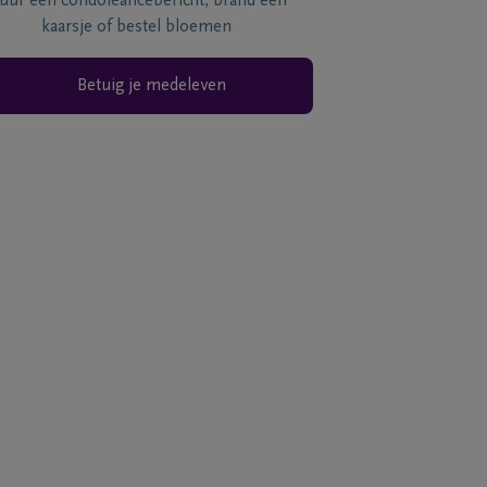
tuur een condoléancebericht, brand een
kaarsje of bestel bloemen
Betuig je medeleven