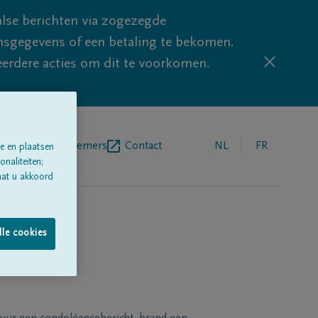
lse berichten via zogezegde
sgegevens of een betaling te bekomen.
eerdere acties om dit te voorkomen.
egrafenisondernemers
Contact
NL
FR
e en plaatsen
naliteiten;
aat u akkoord
lle cookies