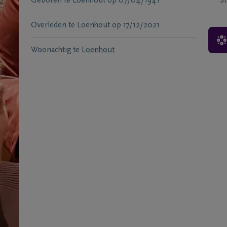
Geboren te
Loenhout
op
07/04/1941
S
Overleden te
Loenhout
op
17/12/2021
Woonachtig te
Loenhout