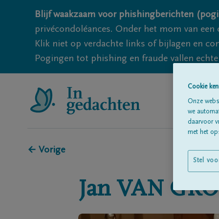
Blijf waakzaam voor phishingberichten (pogi
privécondoléances. Onder het mom van een c
Klik niet op verdachte links of bijlagen en 
Pogingen tot phishing en fraude vallen echter
Cookie ken
Onze websi
we automati
daarvoor v
met het ops
← Vorige
Stel voo
Jan
VAN GRO