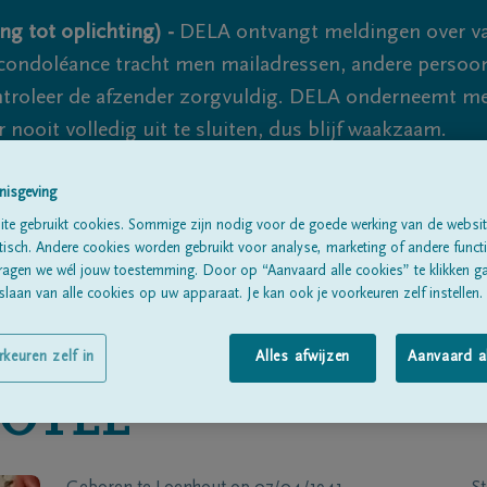
ng tot oplichting) -
DELA ontvangt meldingen over va
ondoléance tracht men mailadressen, andere persoon
controleer de afzender zorgvuldig. DELA onderneemt m
 nooit volledig uit te sluiten, dus blijf waakzaam.
nisgeving
Alle rouwberichten
Over ons
B
te gebruikt cookies. Sommige zijn nodig voor de goede werking van de websit
sch. Andere cookies worden gebruikt voor analyse, marketing of andere functio
ragen we wél jouw toestemming. Door op “Aanvaard alle cookies” te klikken g
laan van alle cookies op uw apparaat. Je kan ook je voorkeuren zelf instellen.
rkeuren zelf in
Alles afwijzen
Aanvaard a
OTEL