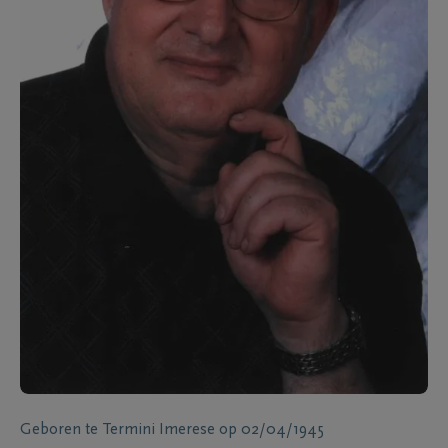
Geboren te
Termini Imerese
op
02/04/1945