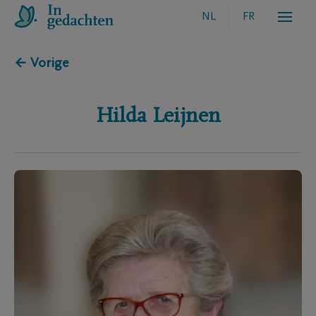
NL
FR
← Vorige
Hilda
Leijnen