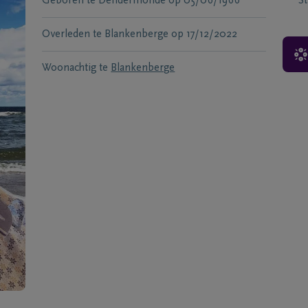
Geboren te
Dendermonde
op
05/06/1966
S
Overleden te
Blankenberge
op
17/12/2022
Woonachtig te
Blankenberge