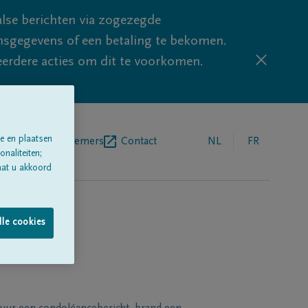
lse berichten via zogezegde
sgegevens of een betaling te bekomen.
eerdere acties om dit te voorkomen.
e en plaatsen
egrafenisondernemers
Contact
NL
FR
naliteiten;
aat u akkoord
lle cookies