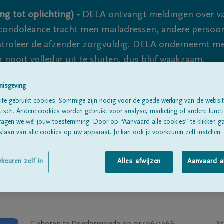
ng tot oplichting) -
DELA ontvangt meldingen over va
ondoléance tracht men mailadressen, andere persoon
controleer de afzender zorgvuldig. DELA onderneemt m
 nooit volledig uit te sluiten, dus blijf waakzaam.
nisgeving
te gebruikt cookies. Sommige zijn nodig voor de goede werking van de websit
Alle rouwberichten
Over ons
B
sch. Andere cookies worden gebruikt voor analyse, marketing of andere functio
ragen we wél jouw toestemming. Door op “Aanvaard alle cookies” te klikken g
laan van alle cookies op uw apparaat. Je kan ook je voorkeuren zelf instellen.
rkeuren zelf in
Alles afwijzen
Aanvaard a