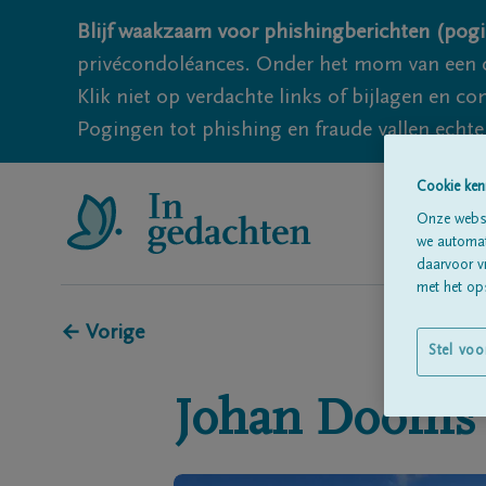
Blijf waakzaam voor phishingberichten (pogi
privécondoléances. Onder het mom van een c
Klik niet op verdachte links of bijlagen en 
Pogingen tot phishing en fraude vallen echter
Cookie ken
Onze websi
we automati
daarvoor v
met het ops
← Vorige
Stel voo
Johan
Dooms