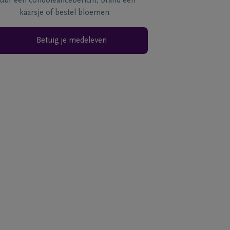
tuur een condoléancebericht, brand een
kaarsje of bestel bloemen
Betuig je medeleven