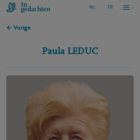
NL
FR
← Vorige
Paula
LEDUC