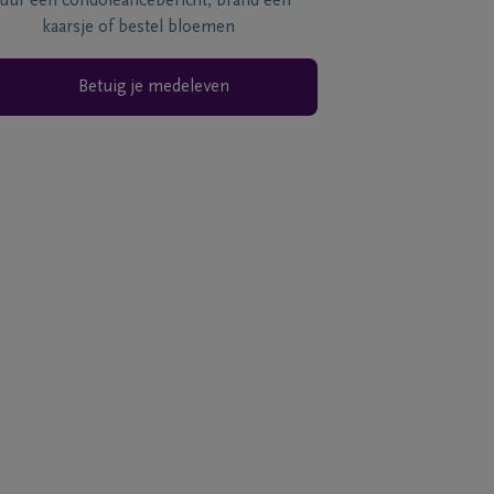
tuur een condoléancebericht, brand een
kaarsje of bestel bloemen
Betuig je medeleven