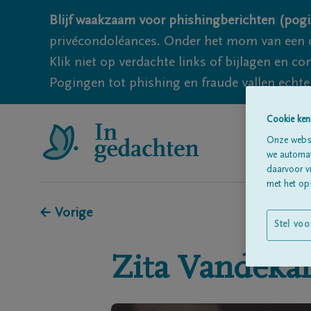
Blijf waakzaam voor phishingberichten (pogi
privécondoléances. Onder het mom van een c
Klik niet op verdachte links of bijlagen en 
Pogingen tot phishing en fraude vallen echter
Cookie ken
Onze websi
we automati
daarvoor v
met het ops
← Vorige
Stel voo
Zita
Vandekan