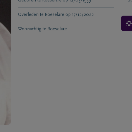
Geboren te
Roeselare
op
12/03/1939
S
Overleden te
Roeselare
op
17/12/2022
Woonachtig te
Roeselare