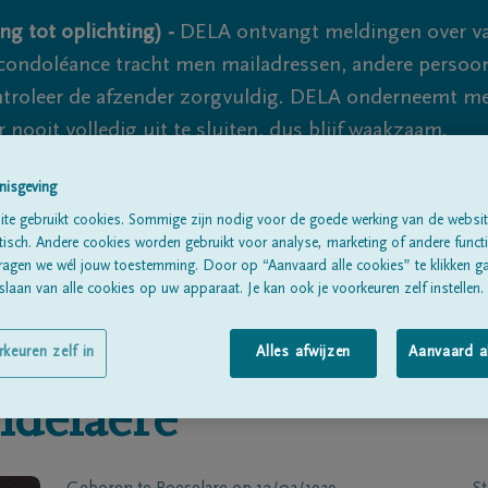
ng tot oplichting) -
DELA ontvangt meldingen over va
ondoléance tracht men mailadressen, andere persoon
controleer de afzender zorgvuldig. DELA onderneemt m
 nooit volledig uit te sluiten, dus blijf waakzaam.
nisgeving
te gebruikt cookies. Sommige zijn nodig voor de goede werking van de websit
Alle rouwberichten
Over ons
B
sch. Andere cookies worden gebruikt voor analyse, marketing of andere functio
ragen we wél jouw toestemming. Door op “Aanvaard alle cookies” te klikken g
laan van alle cookies op uw apparaat. Je kan ook je voorkeuren zelf instellen.
rkeuren zelf in
Alles afwijzen
Aanvaard a
delaere