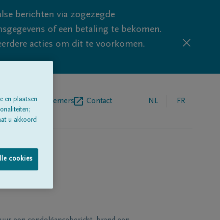
lse berichten via zogezegde
sgegevens of een betaling te bekomen.
eerdere acties om dit te voorkomen.
e en plaatsen
egrafenisondernemers
Contact
NL
FR
naliteiten;
aat u akkoord
lle cookies