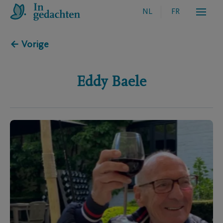
NL
FR
← Vorige
Eddy
Baele