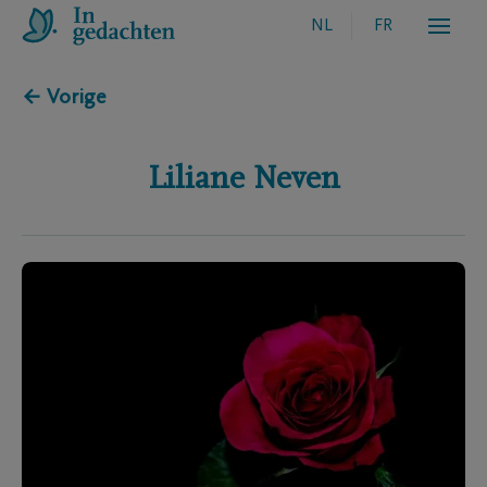
NL
FR
← Vorige
Liliane
Neven