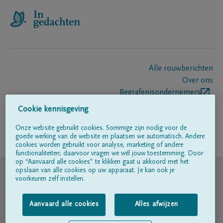
Alle rouwberichten
Over ons
Begrafenisondernemers
Contact
Cookie kennisgeving
Onze website gebruikt cookies. Sommige zijn nodig voor de
goede werking van de website en plaatsen we automatisch. Andere
Volg ons op
cookies worden gebruikt voor analyse, marketing of andere
functionaliteiten; daarvoor vragen we wél jouw toestemming. Door
op “Aanvaard alle cookies” te klikken gaat u akkoord met het
© DELA
opslaan van alle cookies op uw apparaat. Je kan ook je
voorkeuren zelf instellen.
Gebruiksvoorwaarden
Aanvaard alle cookies
Alles afwijzen
Privacyverklaring