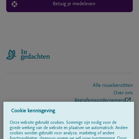
Betuig je medeleven
Alle rouwberichten
Over ons
Begrafenisondernemers
Contact
Cookie kennisgeving
Onze website gebruikt cookies. Sommige zijn nodig voor de
goede werking van de website en plaatsen we automatisch. Andere
Volg ons op
cookies worden gebruikt voor analyse, marketing of andere
functionaliteiten; daarvoor vragen we wél jouw toestemming. Door