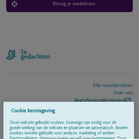
Betuig je medeleven
Alle rouwberichten
Over ons
Begrafenisondernemers
Contact
Cookie kennisgeving
Onze website gebruikt cookies. Sommige zijn nodig voor de
goede werking van de website en plaatsen we automatisch. Andere
Volg ons op
cookies worden gebruikt voor analyse, marketing of andere
functionaliteiten; daarvoor vragen we wél jouw toestemming. Door