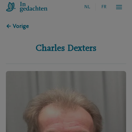
NL
FR
← Vorige
Charles
Dexters