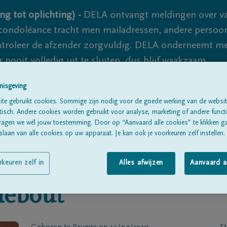
ng tot oplichting) -
DELA ontvangt meldingen over va
ondoléance tracht men mailadressen, andere persoon
controleer de afzender zorgvuldig. DELA onderneemt m
 nooit volledig uit te sluiten, dus blijf waakzaam.
nisgeving
te gebruikt cookies. Sommige zijn nodig voor de goede werking van de websit
Alle rouwberichten
Over ons
B
sch. Andere cookies worden gebruikt voor analyse, marketing of andere functio
ragen we wél jouw toestemming. Door op “Aanvaard alle cookies” te klikken g
laan van alle cookies op uw apparaat. Je kan ook je voorkeuren zelf instellen.
rkeuren zelf in
Alles afwijzen
Aanvaard a
lebout