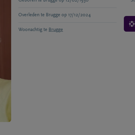
Geboren te
Brugge
op
12/02/1930
S
Overleden te
Brugge
op
17/12/2024
Woonachtig te
Brugge