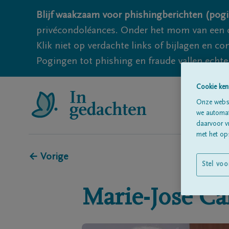
Blijf waakzaam voor phishingberichten (pogi
privécondoléances. Onder het mom van een c
Klik niet op verdachte links of bijlagen en 
Pogingen tot phishing en fraude vallen echter
Cookie ken
Onze websi
we automati
daarvoor v
met het ops
← Vorige
Stel voo
Marie-José
Ca