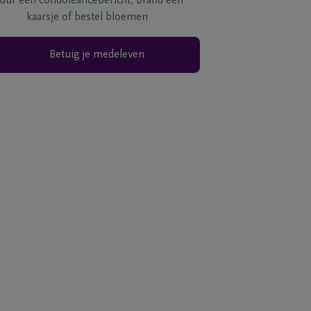
tuur een condoléancebericht, brand een
kaarsje of bestel bloemen
Betuig je medeleven