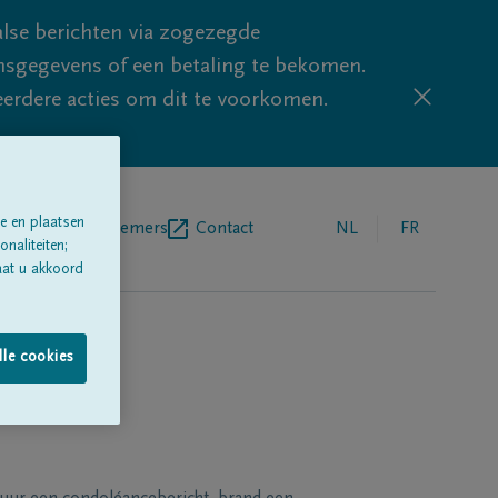
lse berichten via zogezegde
sgegevens of een betaling te bekomen.
eerdere acties om dit te voorkomen.
e en plaatsen
egrafenisondernemers
Contact
NL
FR
naliteiten;
aat u akkoord
lle cookies