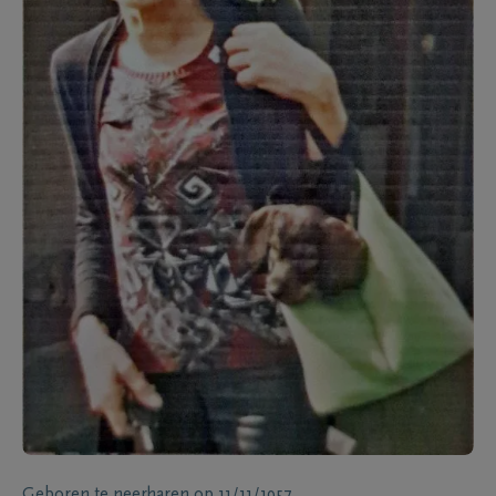
Geboren te
neerharen
op
11/11/1957