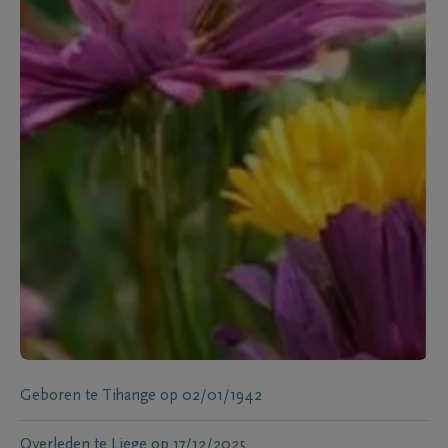
Geboren te
Tihange
op
02/01/1942
Overleden te
Liege
op
17/12/2025