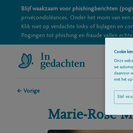
Blijf waakzaam voor phishingberichten (pogi
privécondoléances. Onder het mom van een c
Klik niet op verdachte links of bijlagen en 
Pogingen tot phishing en fraude vallen echter
Cookie ken
Onze websi
we automati
daarvoor v
met het ops
← Vorige
Stel voo
Marie-Rose
M