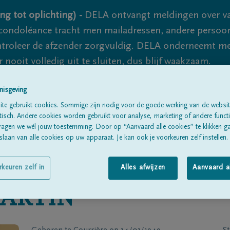
ng tot oplichting) -
DELA ontvangt meldingen over va
ondoléance tracht men mailadressen, andere persoon
controleer de afzender zorgvuldig. DELA onderneemt m
 nooit volledig uit te sluiten, dus blijf waakzaam.
nisgeving
Alle rouwberichten
Over ons
B
te gebruikt cookies. Sommige zijn nodig voor de goede werking van de websit
sch. Andere cookies worden gebruikt voor analyse, marketing of andere functio
ragen we wél jouw toestemming. Door op “Aanvaard alle cookies” te klikken g
laan van alle cookies op uw apparaat. Je kan ook je voorkeuren zelf instellen.
rkeuren zelf in
Alles afwijzen
Aanvaard a
ARTIN