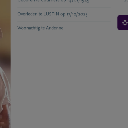
Geboren te
Courrière
op
14/01/1949
S
Overleden te
LUSTIN
op
17/12/2025
Woonachtig te
Andenne