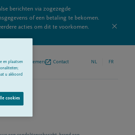
lse berichten via zogezegde
sgegevens of een betaling te bekomen.
eerdere acties om dit te voorkomen.
egrafenisondernemers
Contact
NL
FR
e en plaatsen
naliteiten;
aat u akkoord
lle cookies