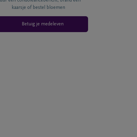
tuur een condoléancebericht, brand een
kaarsje of bestel bloemen
Betuig je medeleven