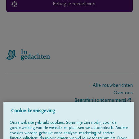
Betuig je medeleven
Alle rouwberichten
Over ons
Begrafenisondernemers
Contact
Cookie kennisgeving
Onze website gebruikt cookies. Sommige zijn nodig voor de
goede werking van de website en plaatsen we automatisch. Andere
Volg ons op
cookies worden gebruikt voor analyse, marketing of andere
functionaliteiten; daarvoor vragen we wél jouw toestemming. Door