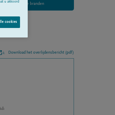
aat u akkoord
Digitaal kaarsje branden
lle cookies
Download het overlijdensbericht (pdf)