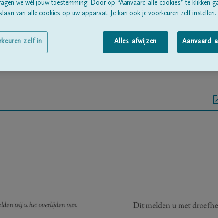
Geboren te
Oostende
op
03/10/1927
ragen we wél jouw toestemming. Door op “Aanvaard alle cookies” te klikken g
laan van alle cookies op uw apparaat. Je kan ook je voorkeuren zelf instellen.
Overleden te
Oostende
op
18/04/2013
rkeuren zelf in
Alles afwijzen
Aanvaard a
Woonachtig te
Oostende