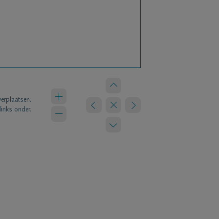
verplaatsen.
links onder.