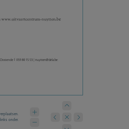
verplaatsen.
links onder.