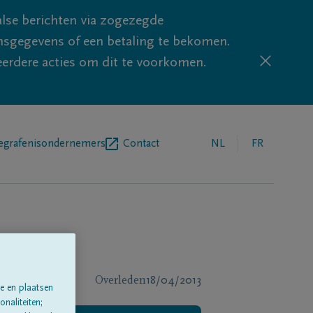
lse berichten via zogezegde
sgegevens of een betaling te bekomen.
eerdere acties om dit te voorkomen.
egrafenisondernemers
Contact
NL
FR
Overleden
18/04/2013
e en plaatsen
naliteiten;