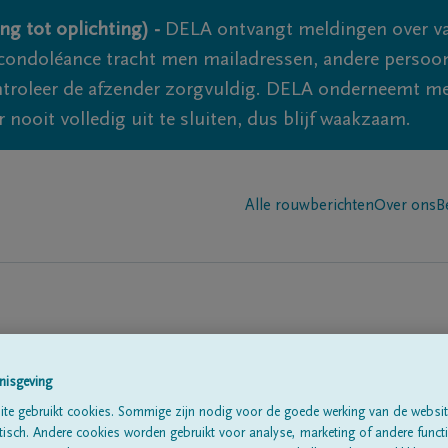
ng tot oplichting) -
DELA ontvangt meldingen over va
ondoléance tracht men mailadressen, andere persoon
controleer de afzender zorgvuldig. DELA onderneemt m
 nooit volledig uit te sluiten, dus blijf waakzaam.
Alle rouwberichten
Over ons
B
e Wynckel
nisgeving
te gebruikt cookies. Sommige zijn nodig voor de goede werking van de websit
sch. Andere cookies worden gebruikt voor analyse, marketing of andere functio