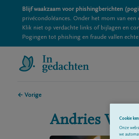
Blijf waakzaam voor phishingberichten (pogi
privécondoléances. Onder het mom van een c
Klik niet op verdachte links of bijlagen en 
Pogingen tot phishing en fraude vallen echter
← Vorige
Andries
Vand
Cookie ken
Onze websi
we automati