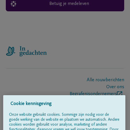
Betuig je medeleven
Alle rouwberichten
Over ons
Begrafenisondernemers
Contact
Cookie kennisgeving
Onze website gebruikt cookies. Sommige zijn nodig voor de
goede werking van de website en plaatsen we automatisch. Andere
Volg ons op
cookies worden gebruikt voor analyse, marketing of andere
functionaliteiten; daarvoor vragen we wél jouw toestemming. Door