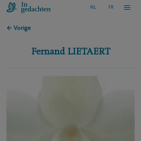
NL
FR
← Vorige
Fernand
LIETAERT