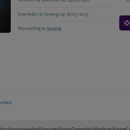
Geboren te
Marenne
op
24/02/1927
S
Overleden te
Seraing
op
18/05/2013
Woonachtig te
Seraing
ontact
bruiksvoorwaarden
Privacyverklaring
Toegankelijkheidsverklaring
C