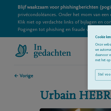
Blijf waakzaam voor phishingberichten (pogi
privécondoléances. Onder het mom van een c
Klik niet op verdachte links of bijlagen en 
Pogingen tot phishing en fraude vallen echter
Cookie ken
Onze websi
we automati
daarvoor v
met het ops
Stel voo
← Vorige
Urbain
HEBR