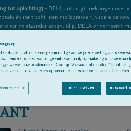
ng tot oplichting) -
DELA ontvangt meldingen over va
ondoléance tracht men mailadressen, andere persoon
controleer de afzender zorgvuldig. DELA onderneemt m
 nooit volledig uit te sluiten, dus blijf waakzaam.
nisgeving
te gebruikt cookies. Sommige zijn nodig voor de goede werking van de websit
sch. Andere cookies worden gebruikt voor analyse, marketing of andere functio
Alle rouwberichten
Over ons
B
ragen we wél jouw toestemming. Door op “Aanvaard alle cookies” te klikken g
laan van alle cookies op uw apparaat. Je kan ook je voorkeuren zelf instellen.
rkeuren zelf in
Alles afwijzen
Aanvaard a
ANT