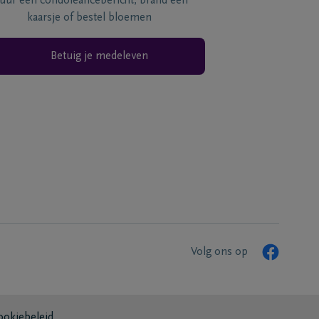
tuur een condoléancebericht, brand een
kaarsje of bestel bloemen
Betuig je medeleven
Volg ons op
ookiebeleid