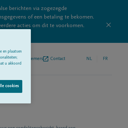
lse berichten via zogezegde
sgegevens of een betaling te bekomen.
eerdere acties om dit te voorkomen.
e en plaatsen
naliteiten;
egrafenisondernemers
Contact
NL
FR
aat u akkoord
lle cookies