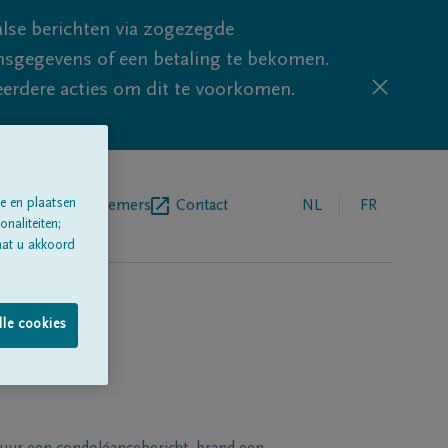
lse berichten via zogezegde
sgegevens of een betaling te bekomen.
eerdere acties om dit te voorkomen.
e en plaatsen
egrafenisondernemers
Contact
NL
FR
naliteiten;
aat u akkoord
lle cookies