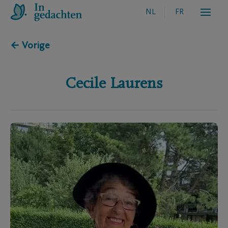
NL
FR
← Vorige
Cecile
Laurens