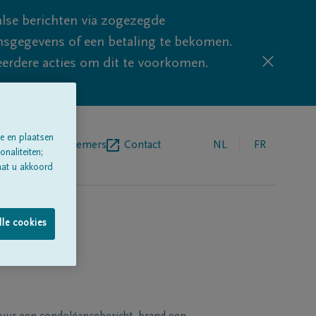
lse berichten via zogezegde
sgegevens of een betaling te bekomen.
eerdere acties om dit te voorkomen.
e en plaatsen
egrafenisondernemers
Contact
NL
FR
naliteiten;
aat u akkoord
lle cookies