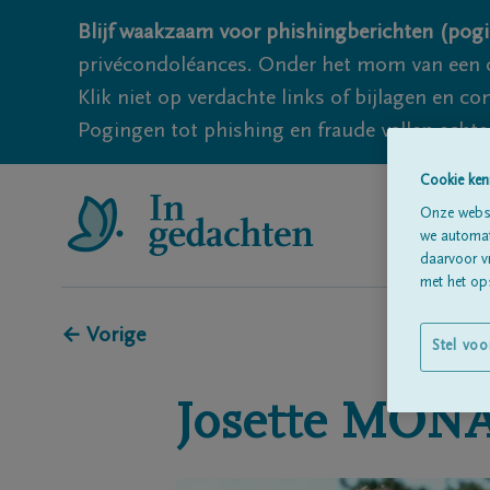
Blijf waakzaam voor phishingberichten (pogi
privécondoléances. Onder het mom van een c
Klik niet op verdachte links of bijlagen en 
Pogingen tot phishing en fraude vallen echter
Cookie ken
Onze websi
we automati
daarvoor v
met het ops
← Vorige
Stel voo
Josette
MON