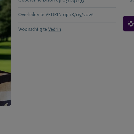
Geboren te
Dison
op
05/04/1931
S
Overleden te
VEDRIN
op
18/05/2026
Woonachtig te
Vedrin