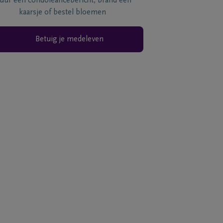
tuur een condoléancebericht, brand een
kaarsje of bestel bloemen
Betuig je medeleven