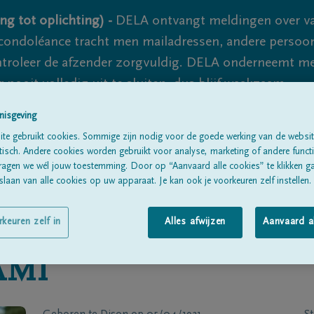
ng tot oplichting) -
DELA ontvangt meldingen over va
ondoléance tracht men mailadressen, andere persoon
controleer de afzender zorgvuldig. DELA onderneemt m
 nooit volledig uit te sluiten, dus blijf waakzaam.
nisgeving
te gebruikt cookies. Sommige zijn nodig voor de goede werking van de websit
Alle rouwberichten
Over ons
B
sch. Andere cookies worden gebruikt voor analyse, marketing of andere functio
ragen we wél jouw toestemming. Door op “Aanvaard alle cookies” te klikken g
laan van alle cookies op uw apparaat. Je kan ook je voorkeuren zelf instellen.
rkeuren zelf in
Alles afwijzen
Aanvaard a
AMI