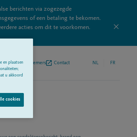
lse berichten via zogezegde
sgegevens of een betaling te bekomen.
eerdere acties om dit te voorkomen.
e en plaatsen
egrafenisondernemers
Contact
NL
FR
naliteiten;
aat u akkoord
lle cookies