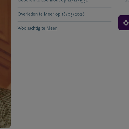
Geboren te
Loenhout
op
12/12/1932
S
Overleden te
Meer
op
18/05/2026
Woonachtig te
Meer