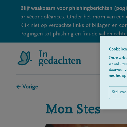
Blijf waakzaam voor phishingberichten (pogi
privécondoléances. Onder het mom van een c
Klik niet op verdachte links of bijlagen en 
Pogingen tot phishing en fraude vallen echter
Cookie ken
Onze websi
we automati
daarvoor v
met het ops
← Vorige
Stel voo
Mon
Stes