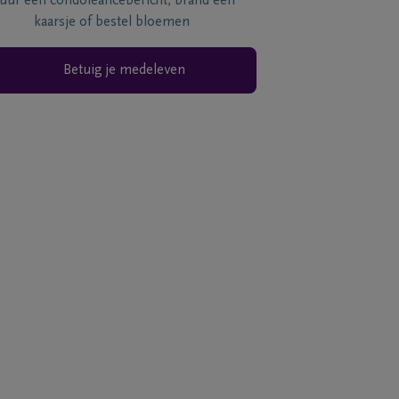
tuur een condoléancebericht, brand een
kaarsje of bestel bloemen
Betuig je medeleven