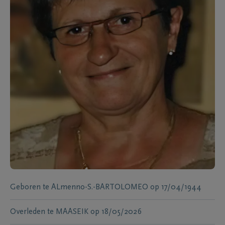
Geboren te
ALmenno-S.-BARTOLOMEO
op
17/04/1944
Overleden te
MAASEIK
op
18/05/2026