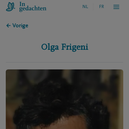
NL
FR
← Vorige
Olga
Frigeni