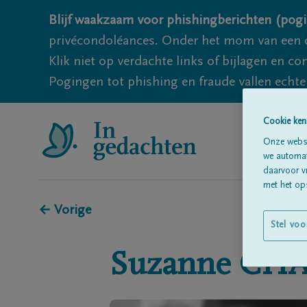
Blijf waakzaam voor phishingberichten (pogi
privécondoléances. Onder het mom van een c
Klik niet op verdachte links of bijlagen en 
Pogingen tot phishing en fraude vallen echter
Cookie ken
Onze websi
we automati
daarvoor v
met het ops
← Vorige
Stel voo
Suzanne
CHA