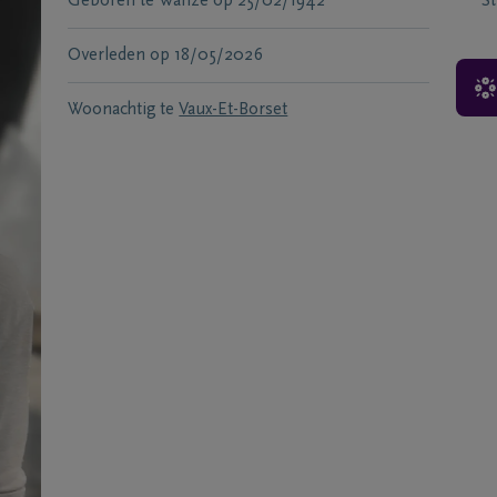
Geboren te
Wanze
op
25/02/1942
S
Overleden
op
18/05/2026
Woonachtig te
Vaux-Et-Borset