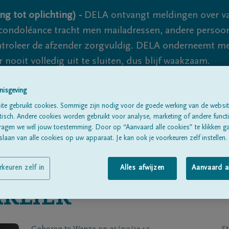
ng tot oplichting) -
DELA ontvangt meldingen over va
ondoléance tracht men mailadressen, andere persoon
controleer de afzender zorgvuldig. DELA onderneemt m
 nooit volledig uit te sluiten, dus blijf waakzaam.
nisgeving
Alle rouwberichten
Over ons
B
te gebruikt cookies. Sommige zijn nodig voor de goede werking van de websit
sch. Andere cookies worden gebruikt voor analyse, marketing of andere functio
ragen we wél jouw toestemming. Door op “Aanvaard alle cookies” te klikken g
laan van alle cookies op uw apparaat. Je kan ook je voorkeuren zelf instellen.
rkeuren zelf in
Alles afwijzen
Aanvaard a
RLIER