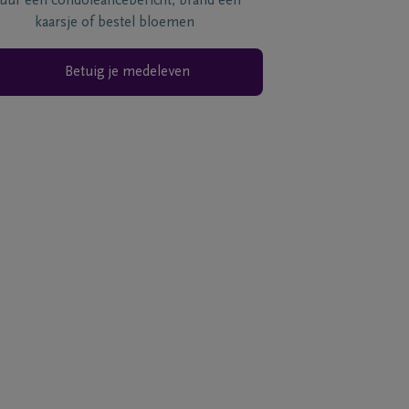
tuur een condoléancebericht, brand een
kaarsje of bestel bloemen
Betuig je medeleven