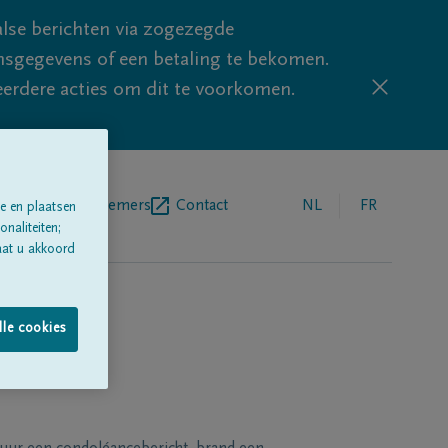
lse berichten via zogezegde
sgegevens of een betaling te bekomen.
eerdere acties om dit te voorkomen.
egrafenisondernemers
Contact
NL
FR
e en plaatsen
naliteiten;
aat u akkoord
lle cookies