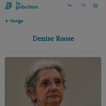
NL
FR
← Vorige
Denise
Roose