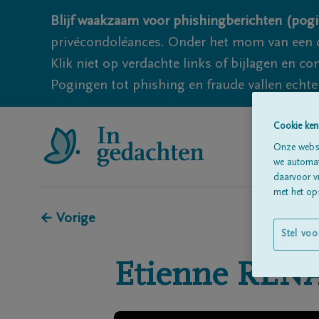
Blijf waakzaam voor phishingberichten (pogi
privécondoléances. Onder het mom van een c
Klik niet op verdachte links of bijlagen en 
Pogingen tot phishing en fraude vallen echter
Cookie ken
Onze websi
we automati
daarvoor v
met het ops
← Vorige
Stel voo
Etienne
REN