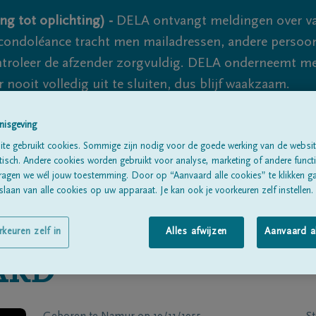
ng tot oplichting) -
DELA ontvangt meldingen over va
ondoléance tracht men mailadressen, andere persoon
controleer de afzender zorgvuldig. DELA onderneemt m
 nooit volledig uit te sluiten, dus blijf waakzaam.
nisgeving
Alle rouwberichten
Over ons
B
te gebruikt cookies. Sommige zijn nodig voor de goede werking van de websit
sch. Andere cookies worden gebruikt voor analyse, marketing of andere functio
ragen we wél jouw toestemming. Door op “Aanvaard alle cookies” te klikken g
laan van alle cookies op uw apparaat. Je kan ook je voorkeuren zelf instellen.
rkeuren zelf in
Alles afwijzen
Aanvaard a
ARD