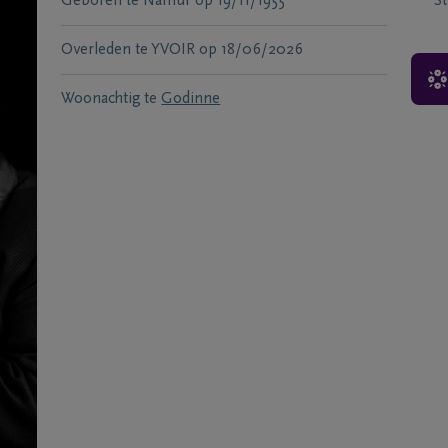
Geboren te
Namur
op
19/11/1955
S
Overleden te
YVOIR
op
18/06/2026
Woonachtig te
Godinne