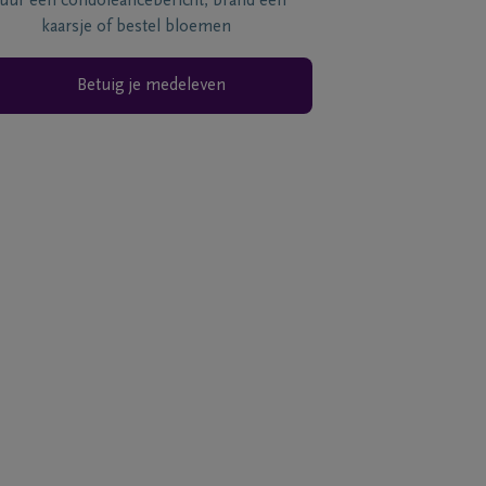
tuur een condoléancebericht, brand een
kaarsje of bestel bloemen
Betuig je medeleven