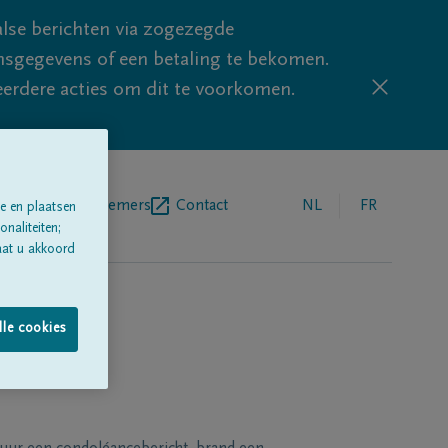
lse berichten via zogezegde
sgegevens of een betaling te bekomen.
eerdere acties om dit te voorkomen.
egrafenisondernemers
Contact
NL
FR
e en plaatsen
naliteiten;
aat u akkoord
lle cookies