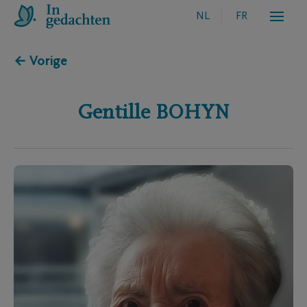
NL
FR
← Vorige
Gentille
BOHYN