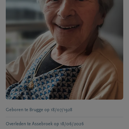
Geboren te
Brugge
op
18/07/1928
Overleden te
Assebroek
op
18/06/2026