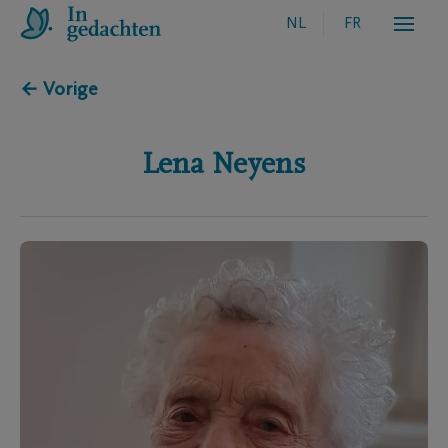
NL
FR
← Vorige
Lena
Neyens