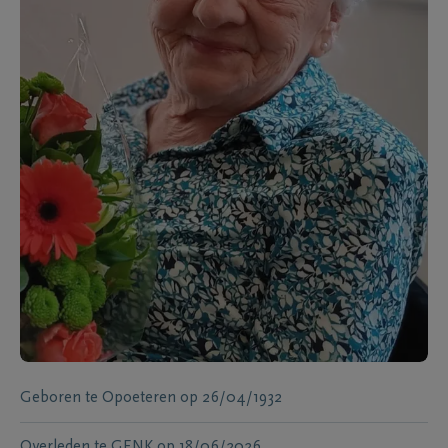
Geboren te
Opoeteren
op
26/04/1932
Overleden te
GENK
op
18/06/2026