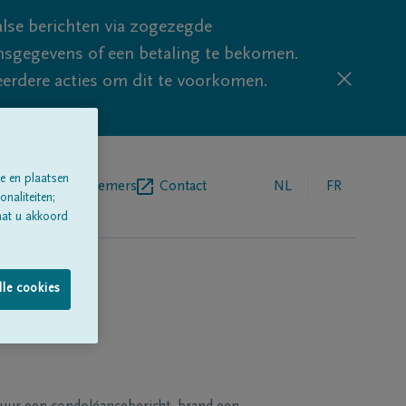
lse berichten via zogezegde
sgegevens of een betaling te bekomen.
eerdere acties om dit te voorkomen.
e en plaatsen
egrafenisondernemers
Contact
NL
FR
naliteiten;
aat u akkoord
lle cookies