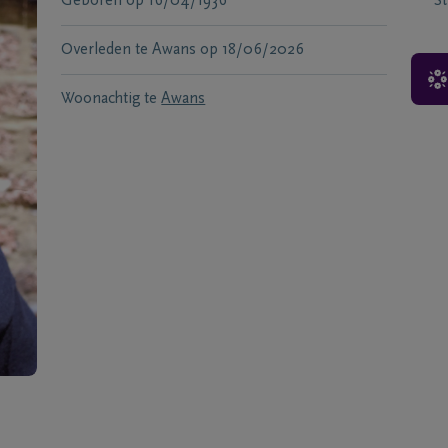
Geboren
op
16/04/1936
S
Overleden te
Awans
op
18/06/2026
Woonachtig te
Awans