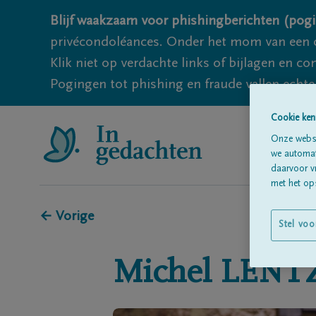
Blijf waakzaam voor phishingberichten (pogi
privécondoléances. Onder het mom van een c
Klik niet op verdachte links of bijlagen en 
Pogingen tot phishing en fraude vallen echter
Cookie ken
Onze websi
we automati
daarvoor v
met het ops
← Vorige
Stel voo
Michel
LENT