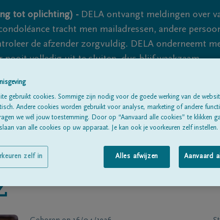
ng tot oplichting) -
DELA ontvangt meldingen over va
ondoléance tracht men mailadressen, andere persoon
controleer de afzender zorgvuldig. DELA onderneemt m
 nooit volledig uit te sluiten, dus blijf waakzaam.
nisgeving
te gebruikt cookies. Sommige zijn nodig voor de goede werking van de websit
Alle rouwberichten
Over ons
B
sch. Andere cookies worden gebruikt voor analyse, marketing of andere functio
ragen we wél jouw toestemming. Door op “Aanvaard alle cookies” te klikken g
laan van alle cookies op uw apparaat. Je kan ook je voorkeuren zelf instellen.
rkeuren zelf in
Alles afwijzen
Aanvaard a
Z