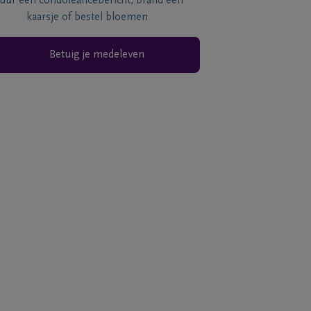
tuur een condoléancebericht, brand een
kaarsje of bestel bloemen
Betuig je medeleven