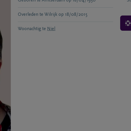
Geboren te
Amtserdam
op
18/04/1950
S
Overleden te
Wilrijk
op
18/08/2015
Woonachtig te
Niel