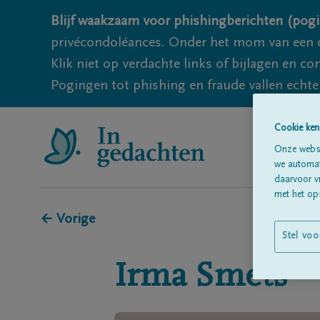
Blijf waakzaam voor phishingberichten (pogi
privécondoléances. Onder het mom van een c
Klik niet op verdachte links of bijlagen en 
Pogingen tot phishing en fraude vallen echter
Cookie ken
Onze websi
we automati
daarvoor v
met het ops
← Vorige
Stel voo
Irma
Smets