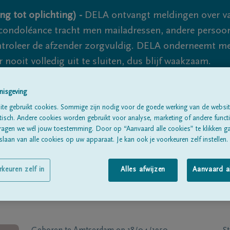
ng tot oplichting) -
DELA ontvangt meldingen over va
ondoléance tracht men mailadressen, andere persoon
controleer de afzender zorgvuldig. DELA onderneemt m
 nooit volledig uit te sluiten, dus blijf waakzaam.
nisgeving
Alle rouwberichten
Over ons
B
te gebruikt cookies. Sommige zijn nodig voor de goede werking van de websit
sch. Andere cookies worden gebruikt voor analyse, marketing of andere functio
ragen we wél jouw toestemming. Door op “Aanvaard alle cookies” te klikken g
laan van alle cookies op uw apparaat. Je kan ook je voorkeuren zelf instellen.
rkeuren zelf in
Alles afwijzen
Aanvaard a