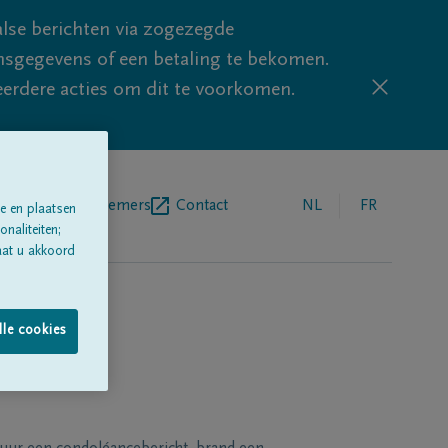
lse berichten via zogezegde
sgegevens of een betaling te bekomen.
eerdere acties om dit te voorkomen.
egrafenisondernemers
Contact
NL
FR
e en plaatsen
naliteiten;
aat u akkoord
lle cookies