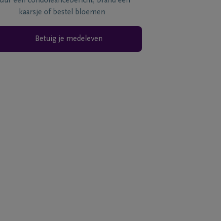
tuur een condoléancebericht, brand een
kaarsje of bestel bloemen
Betuig je medeleven