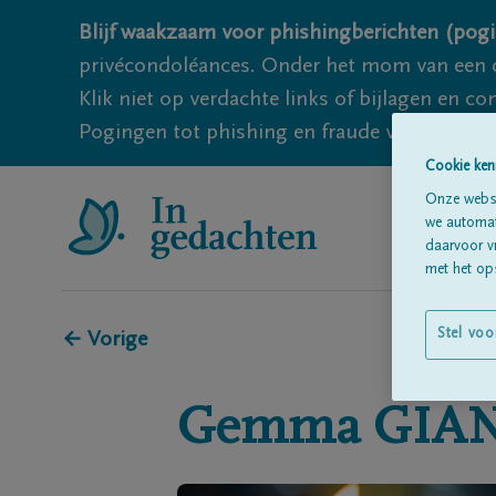
Blijf waakzaam voor phishingberichten (pogi
privécondoléances. Onder het mom van een c
Klik niet op verdachte links of bijlagen en 
Pogingen tot phishing en fraude vallen echter
Cookie ken
Onze websi
we automati
daarvoor v
met het ops
Stel voo
← Vorige
Gemma
GIA