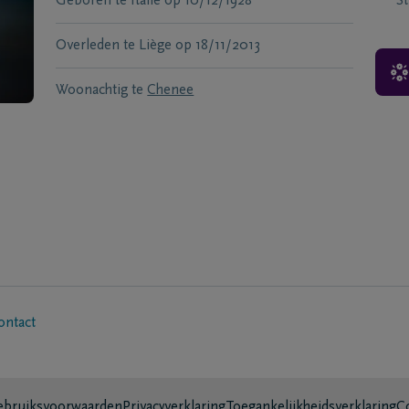
Geboren te
Italie
op
10/12/1928
S
Overleden te
Liège
op
18/11/2013
Woonachtig te
Chenee
ontact
bruiksvoorwaarden
Privacyverklaring
Toegankelijkheidsverklaring
C