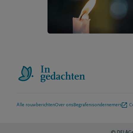
Alle rouwberichten
Over ons
Begrafenisondernemers
C
© DELA
Ge