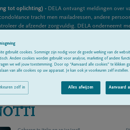
ng tot oplichting) -
DELA ontvangt meldingen over va
ondoléance tracht men mailadressen, andere persoon
controleer de afzender zorgvuldig. DELA onderneemt m
 nooit volledig uit te sluiten, dus blijf waakzaam.
nisgeving
te gebruikt cookies. Sommige zijn nodig voor de goede werking van de websit
sch. Andere cookies worden gebruikt voor analyse, marketing of andere functio
Alle rouwberichten
Over ons
B
ragen we wél jouw toestemming. Door op “Aanvaard alle cookies” te klikken g
laan van alle cookies op uw apparaat. Je kan ook je voorkeuren zelf instellen.
rkeuren zelf in
Alles afwijzen
Aanvaard a
NOTTI