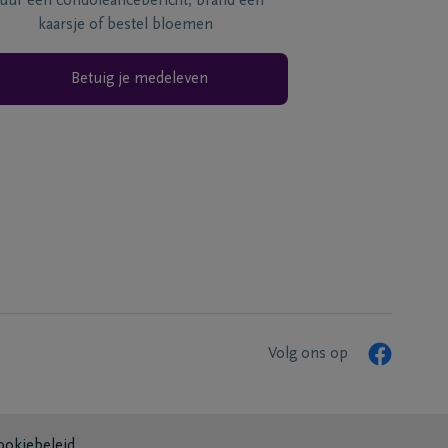
tuur een condoléancebericht, brand een
kaarsje of bestel bloemen
Betuig je medeleven
Volg ons op
ookiebeleid