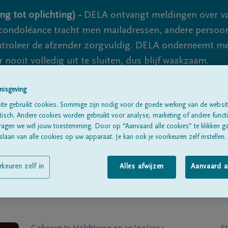
ng tot oplichting) -
DELA ontvangt meldingen over va
ondoléance tracht men mailadressen, andere persoon
controleer de afzender zorgvuldig. DELA onderneemt m
 nooit volledig uit te sluiten, dus blijf waakzaam.
nisgeving
Alle rouwberichten
Over ons
B
te gebruikt cookies. Sommige zijn nodig voor de goede werking van de websit
sch. Andere cookies worden gebruikt voor analyse, marketing of andere functio
ragen we wél jouw toestemming. Door op “Aanvaard alle cookies” te klikken g
laan van alle cookies op uw apparaat. Je kan ook je voorkeuren zelf instellen.
rkeuren zelf in
Alles afwijzen
Aanvaard a