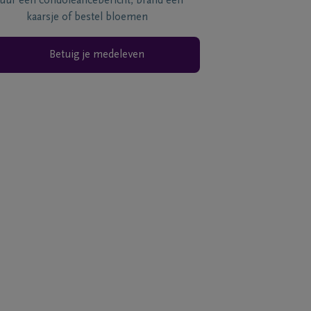
tuur een condoléancebericht, brand een
kaarsje of bestel bloemen
Betuig je medeleven