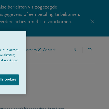
lse berichten via zogezegde
sgegevens of een betaling te bekomen.
eerdere acties om dit te voorkomen.
egrafenisondernemers
Contact
NL
FR
e en plaatsen
naliteiten;
aat u akkoord
lle cookies