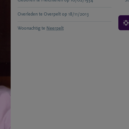
Geboren te
Helchteren
op
10/02/1934
S
Overleden te
Overpelt
op
18/11/2013
Woonachtig te
Neerpelt