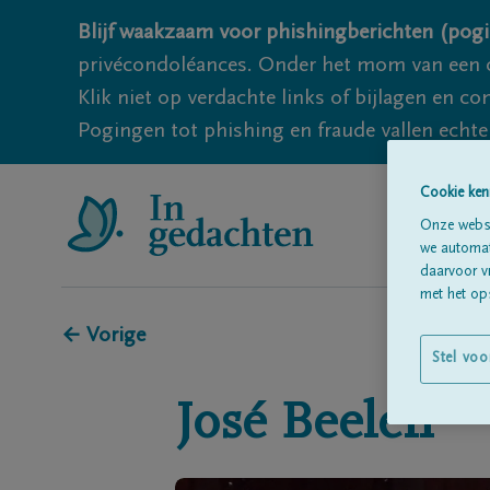
Blijf waakzaam voor phishingberichten (pogi
privécondoléances. Onder het mom van een c
Klik niet op verdachte links of bijlagen en 
Pogingen tot phishing en fraude vallen echter
Cookie ken
Onze websi
we automati
daarvoor v
met het ops
← Vorige
Stel voo
José
Beelen