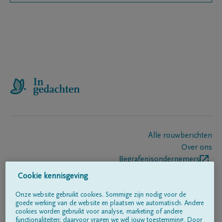
Alle rouwberichten
Over ons
Begrafenisondernemers
Contact
Cookie kennisgeving
Onze website gebruikt cookies. Sommige zijn nodig voor de
goede werking van de website en plaatsen we automatisch. Andere
Volg ons op
cookies worden gebruikt voor analyse, marketing of andere
functionaliteiten; daarvoor vragen we wél jouw toestemming. Door