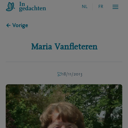
NL
FR
← Vorige
Maria
Vanfleteren
18/11/2013