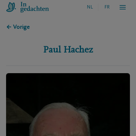
NL
FR
← Vorige
Paul
Hachez