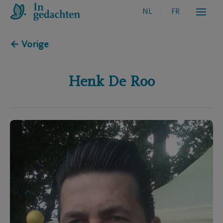
NL
FR
← Vorige
Henk
De Roo